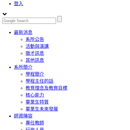
登入
Toggle
最新消息
navigation
系所公告
活動與演講
徵才訊息
其他訊息
系所簡介
學程簡介
學程主任的話
教育理念及教育目標
核心能力
畢業生特質
畢業生未來發展
師資陣容
專任教師
行政人員