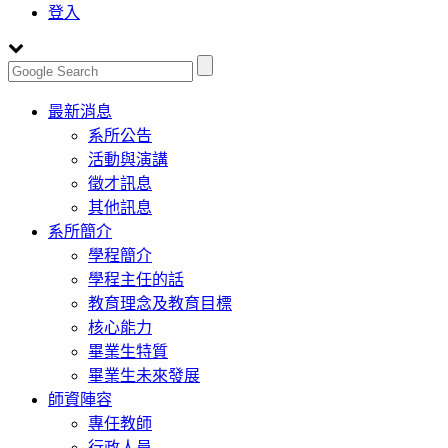
登入
Toggle
最新消息
navigation
系所公告
活動與演講
徵才訊息
其他訊息
系所簡介
學程簡介
學程主任的話
教育理念及教育目標
核心能力
畢業生特質
畢業生未來發展
師資陣容
專任教師
行政人員