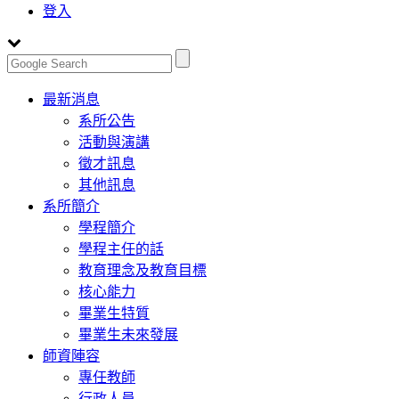
登入
Toggle
最新消息
navigation
系所公告
活動與演講
徵才訊息
其他訊息
系所簡介
學程簡介
學程主任的話
教育理念及教育目標
核心能力
畢業生特質
畢業生未來發展
師資陣容
專任教師
行政人員