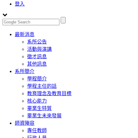
登入
Toggle
最新消息
navigation
系所公告
活動與演講
徵才訊息
其他訊息
系所簡介
學程簡介
學程主任的話
教育理念及教育目標
核心能力
畢業生特質
畢業生未來發展
師資陣容
專任教師
行政人員