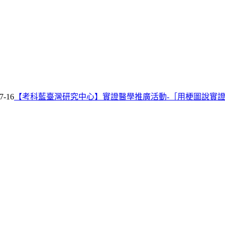
7-16
【考科藍臺灣研究中心】實證醫學推廣活動-［用梗圖說實證